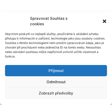
Spravovat Souhlas s
cookies
Abychom poskytli co nejlepší služby, používáme k ukládání a/nebo
přístupu k informacím o zařízení, technologie jako jsou soubory cookies.
Souhlas s těmito technologiemi nám umožní zpracovávat údaje, jako je
chování při procházení nebo jedinečná ID na tomto webu. Nesouhlas
nebo odvolání souhlasu může nepříznivě ovlivnit určité vlastnosti a
funkce.
Příjmout
Odmítnout
Zobrazit předvolby