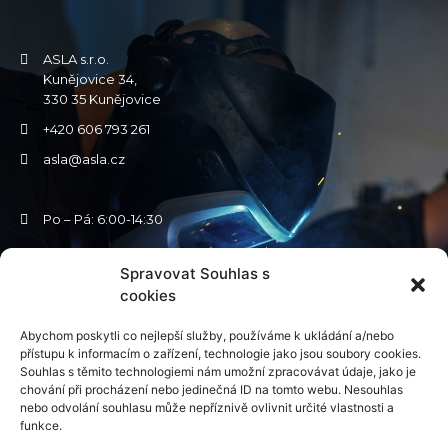
ASLA s.r.o.
Kunějovice 34,
330 35 Kunějovice
+420 606 793 261
asla@asla.cz
Po – Pá: 6:00-14:30
Spravovat Souhlas s
cookies
Abychom poskytli co nejlepší služby, používáme k ukládání a/nebo
CO VÁS ZAJÍMÁ
přístupu k informacím o zařízení, technologie jako jsou soubory cookies.
Souhlas s těmito technologiemi nám umožní zpracovávat údaje, jako je
Energetické stavby a rozvodny
Ocelové montované haly
chování při procházení nebo jedinečná ID na tomto webu. Nesouhlas
Ocelové výrobky
Retrofity a výrobky z mědi
nebo odvolání souhlasu může nepříznivě ovlivnit určité vlastnosti a
Naše realizace
funkce.