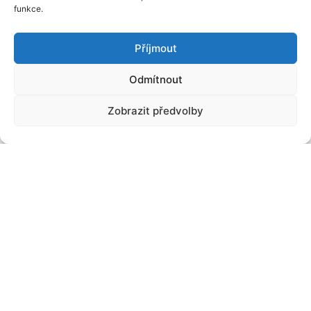
funkce.
Příjmout
Odmítnout
Zobrazit předvolby
Realizace ocelových konstrukcí 3D
pylonů pro Möbelix
V druhé polovině roku 2024 jsme úspěšně realizovali
ocelové konstrukce 3D pylonů, které slouží jako
reklamní poutače pro řetězec obchodních domů
Möbelix.
Přečíst více »