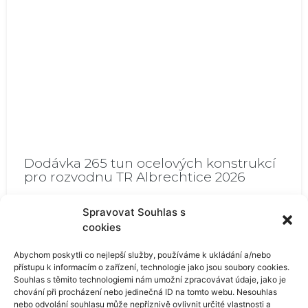
Dodávka 265 tun ocelových konstrukcí
pro rozvodnu TR Albrechtice 2026
Na přelomu roku 2025 a 2026 naše společnost ASLA
Spravovat Souhlas s
vyráběla a následně dodávala hlavní a pomocné
cookies
ocelové konstrukce pro rozvodnu TR Albrechtice.
Přečíst více »
Abychom poskytli co nejlepší služby, používáme k ukládání a/nebo
přístupu k informacím o zařízení, technologie jako jsou soubory cookies.
Souhlas s těmito technologiemi nám umožní zpracovávat údaje, jako je
chování při procházení nebo jedinečná ID na tomto webu. Nesouhlas
nebo odvolání souhlasu může nepříznivě ovlivnit určité vlastnosti a